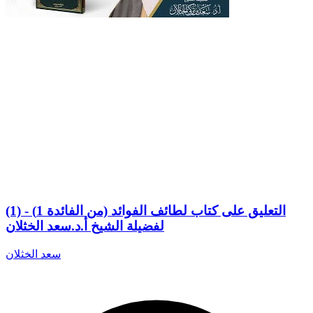
(1) التعليق على كتاب لطائف الفوائد (من الفائدة 1) -
لفضيلة الشيخ أ.د.سعد الخثلان
سعد الخثلان