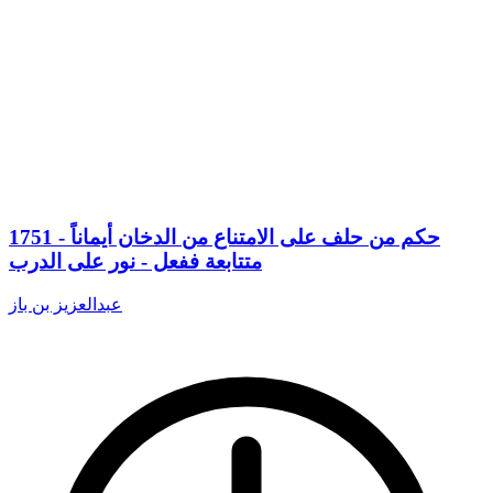
1751 - حكم من حلف على الامتناع من الدخان أيماناً
متتابعة ففعل - نور على الدرب
عبدالعزيز بن باز