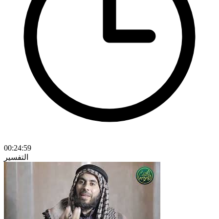
00:24:59
التفسير