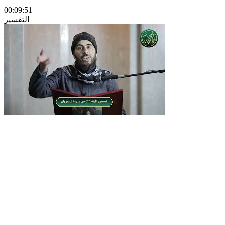
00:09:51
التفسير