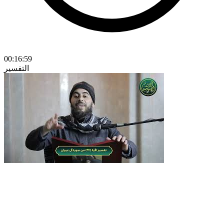
00:16:59
التفسير