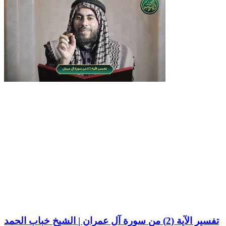
تفسير الآية (2) من سورة آل عمران | الشيخ خباب الحمد