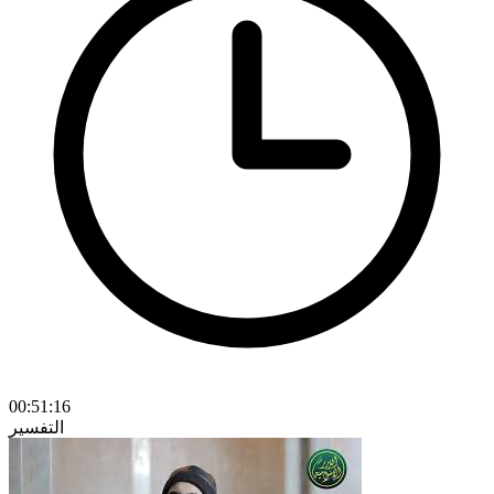
00:51:16
التفسير