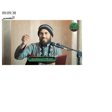
00:09:38
التفسير