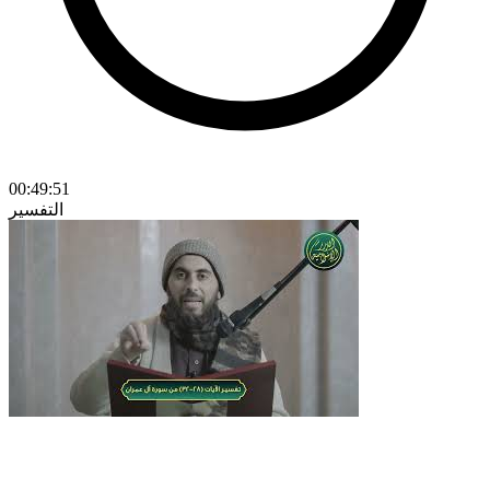
00:49:51
التفسير