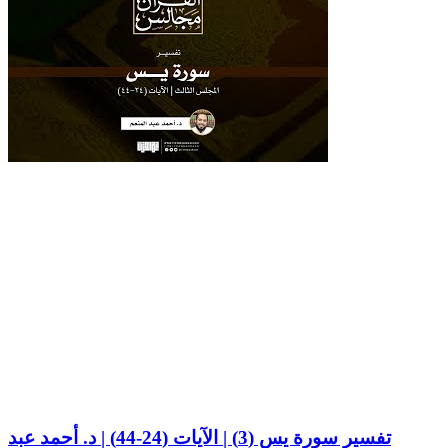
تفسير سورة يس (3) | الآيات (24-44) | د. أحمد عبد