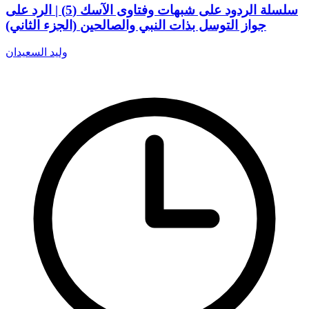
سلسلة الردود على شبهات وفتاوى الآسك (5) | الرد على
جواز التوسل بذات النبي والصالحين (الجزء الثاني)
وليد السعيدان