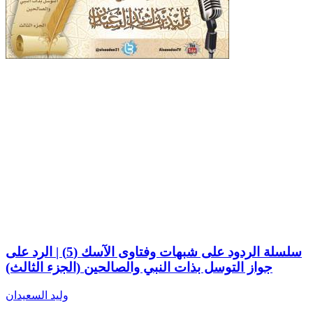
سلسلة الردود على شبهات وفتاوى الآسك (5) | الرد على
جواز التوسل بذات النبي والصالحين (الجزء الثالث)
وليد السعيدان