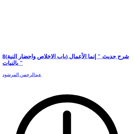
8(باب الاخلاص واحضار النية) شرح حديث " إنما الأعمال
بالنيات "
عبدالرحمن المرشود