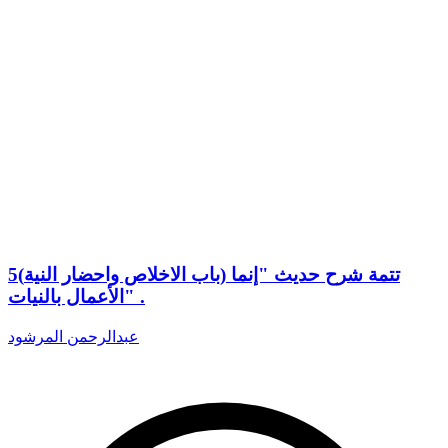
5(باب الاخلاص واحضار النية) تتمة شرح حديث "إنما
الأعمال بالنيات" .
عبدالرحمن المرشود