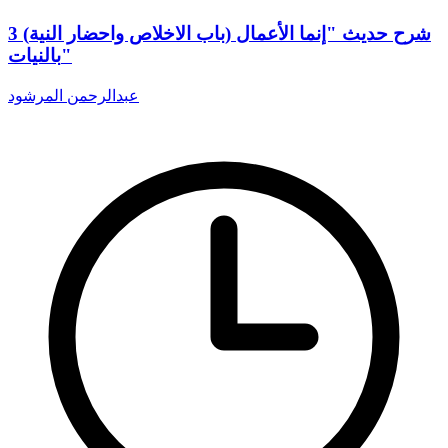
3 (باب الاخلاص واحضار النية) شرح حديث "إنما الأعمال
بالنيات"
عبدالرحمن المرشود