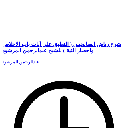
شرح رياض الصالحيـن ( التعليق على آيات باب الاخلاص
واحضار النية ) للشيخ عبدالرحمن المرشود
عبدالرحمن المرشود