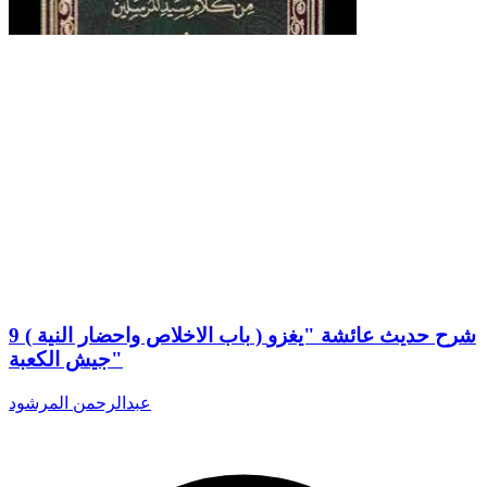
9 ( باب الاخلاص واحضار النية ) شرح حديث عائشة "يغزو
جيش الكعبة"
عبدالرحمن المرشود