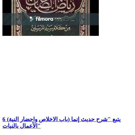
6 (باب الاخلاص واحضار النية) يتبع "شرح حديث إنما
الأعمال بالنيات"