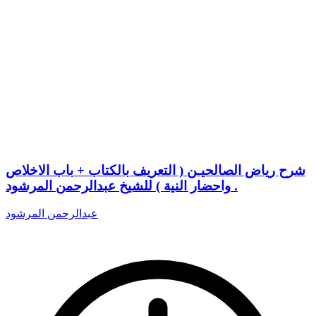
شرح رياض الصالحيـن ( التعريف بالكتاب + باب الاخلاص
واحضار النية ) للشيخ عبدالرحمن المرشود .
عبدالرحمن المرشود