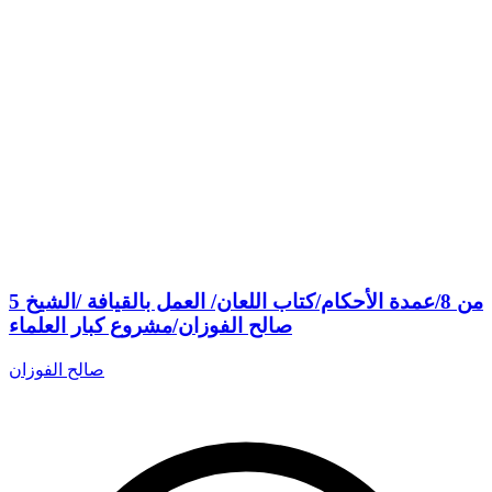
5 من 8/عمدة الأحكام/كتاب اللعان/ العمل بالقيافة /الشيخ
صالح الفوزان/مشروع كبار العلماء
صالح الفوزان