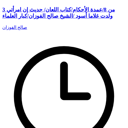
3 من 8/عمدة الأحكام/كتاب اللعان/ حديث إن امرأتي
ولدت غلاما أسود /الشيخ صالح الفوزان/كبار العلماء
صالح الفوزان