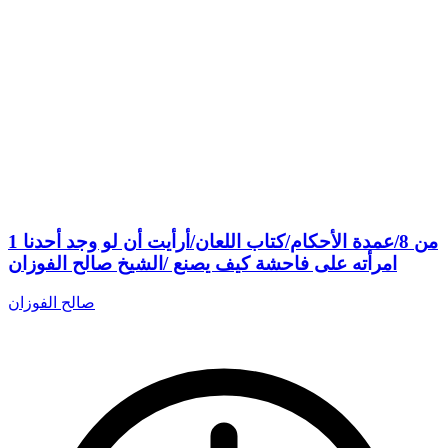
1 من 8/عمدة الأحكام/كتاب اللعان/أرأيت أن لو وجد أحدنا
امرأته على فاحشة كيف يصنع /الشيخ صالح الفوزان
صالح الفوزان