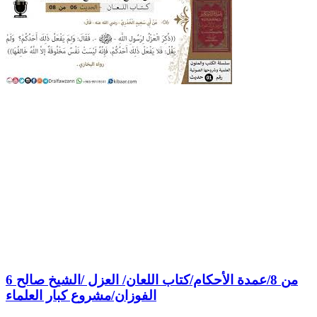
6 من 8/عمدة الأحكام/كتاب اللعان/ العزل /الشيخ صالح
الفوزان/مشروع كبار العلماء