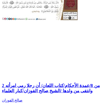
2 من 8/عمدة الأحكام/كتاب اللعان/ أن رجلا رمى امرأته
وانتفى من ولدها /الشيخ صالح الفوزان/كبار العلماء
صالح الفوزان