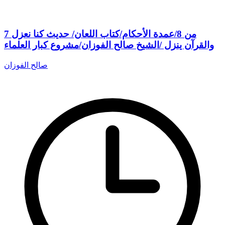
7 من 8/عمدة الأحكام/كتاب اللعان/ حديث كنا نعزل
والقرآن ينزل /الشيخ صالح الفوزان/مشروع كبار العلماء
صالح الفوزان