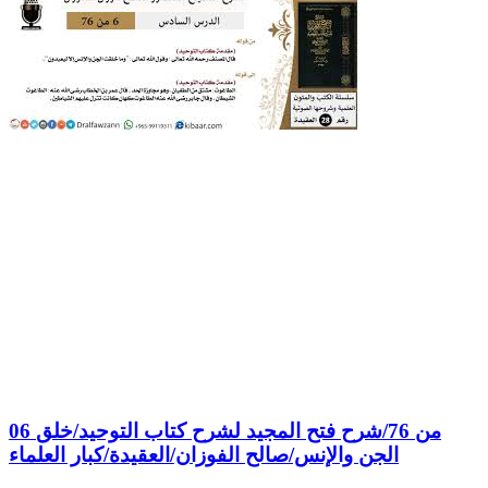
06 من 76/شرح فتح المجيد لشرح كتاب التوحيد/خلق
الجن والإنس/صالح الفوزان/العقيدة/كبار العلماء