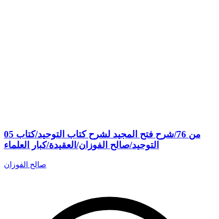
05 من 76/شرح فتح المجيد لشرح كتاب التوحيد/كتاب
التوحيد/صالح الفوزان/العقيدة/كبار العلماء
صالح الفوزان