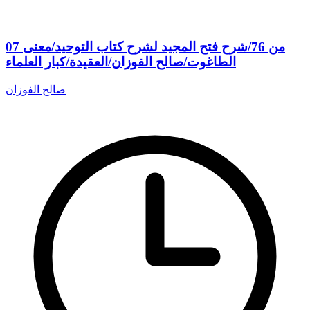
07 من 76/شرح فتح المجيد لشرح كتاب التوحيد/معنى
الطاغوت/صالح الفوزان/العقيدة/كبار العلماء
صالح الفوزان