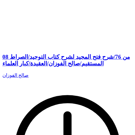
08 من 76/شرح فتح المجيد لشرح كتاب التوحيد/الصراط
المستقيم/صالح الفوزان/العقيدة/كبار العلماء
صالح الفوزان