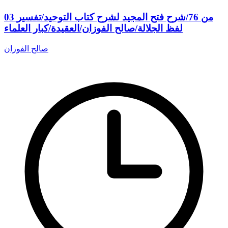
03 من 76/شرح فتح المجيد لشرح كتاب التوحيد/تفسير
لفظ الجلالة/صالح الفوزان/العقيدة/كبار العلماء
صالح الفوزان