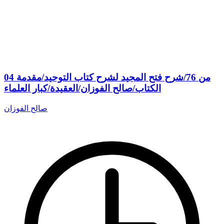
04 من 76/شرح فتح المجيد لشرح كتاب التوحيد/مقدمة
الكتاب/صالح الفوزان/العقيدة/كبار العلماء
صالح الفوزان