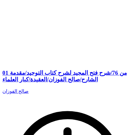
01 من 76/شرح فتح المجيد لشرح كتاب التوحيد/مقدمة
الشارح/صالح الفوزان/العقيدة/كبار العلماء
صالح الفوزان