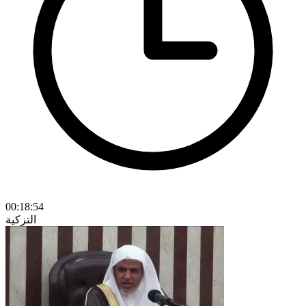
00:18:54
التزكية