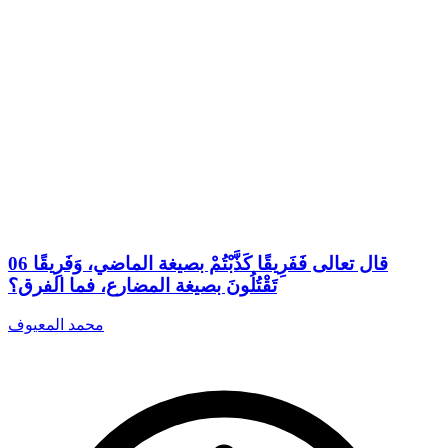
06 قال تعالى فَفَرِيقًا كَذَّبْتُمْ بصيغة الماضي، وَفَرِيقًا
تَقْتُلُونَ بصيغة المضارع، فما الفرق؟
محمد المعيوف