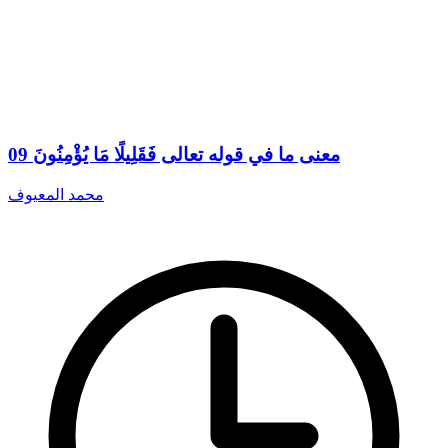
09 معنى ما في قوله تعالى فَقَلِيلًا مَا يُؤْمِنُونَ
محمد المعيوف