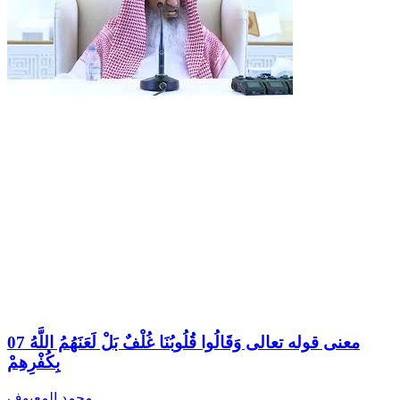
07 معنى قوله تعالى وَقَالُوا قُلُوبُنَا غُلْفٌ بَلْ لَعَنَهُمُ اللَّهُ
بِكُفْرِهِمْ
محمد المعيوف