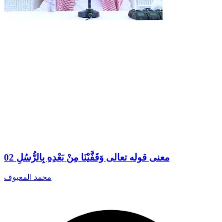
02 معنى قوله تعالى وَقَفَّيْنَا مِنْ بَعْدِهِ بِالرُّسُلِ
محمد المعيوف