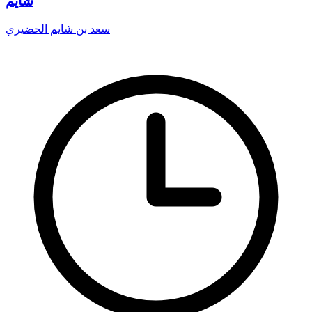
شايم
سعد بن شايم الحضيري