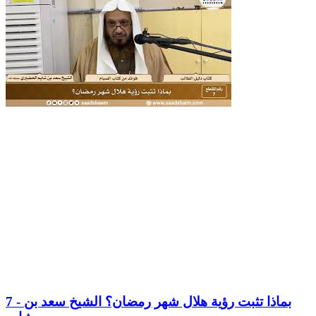
7 - بماذا تثبت رؤية هلال شهر رمضان؟ الشيخ سعد بن