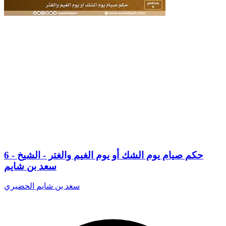
6 - حكم صيام يوم الشك أو يوم الغيم والغتر - الشيخ
سعد بن شايم
سعد بن شايم الحضيري