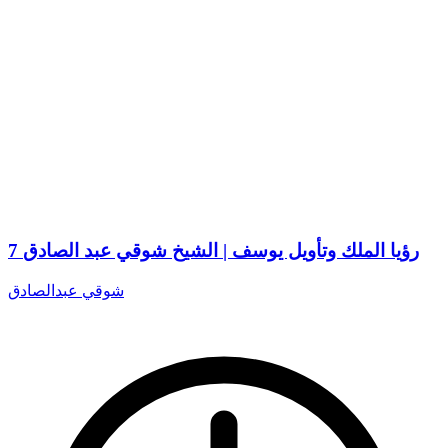
7 رؤيا الملك وتأويل يوسف | الشيخ شوقي عبد الصادق
شوقي عبدالصادق