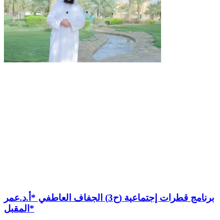
برنامج قطرات إجتماعية (ح3) الجفاف العاطفي *أ.د.عمر
المقبل*