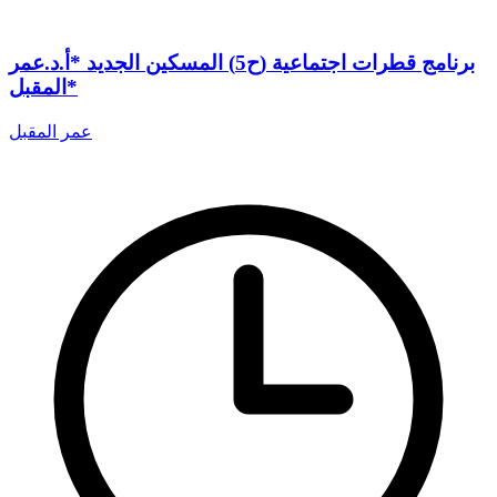
برنامج قطرات اجتماعية (ح5) المسكين الجديد *أ.د.عمر
المقبل*
عمر المقبل