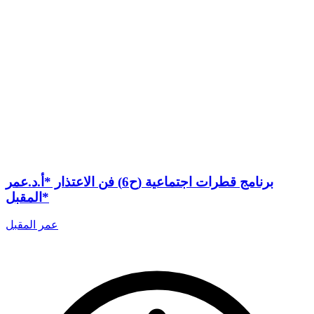
برنامج قطرات اجتماعية (ح6) فن الاعتذار *أ.د.عمر
المقبل*
عمر المقبل