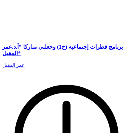
برنامج قطرات إجتماعية (ح1) وجعلني مباركا *أ.د.عمر
المقبل*
عمر المقبل