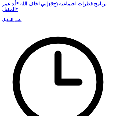
برنامج قطرات اجتماعية (ح8) إني اخاف الله *أ.د.عمر
المقبل*
عمر المقبل