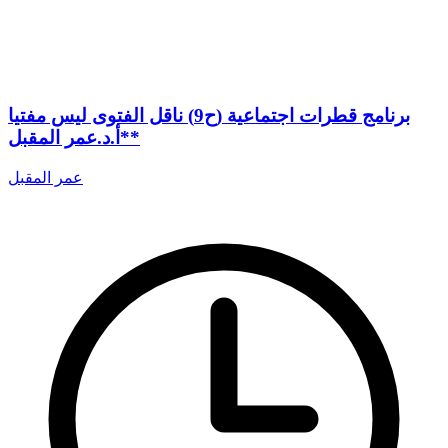
برنامج قطرات اجتماعية (ح9) ناقل الفتوى ليس مفتيا
*أ.د.عمر المقبل*
عمر المقبل