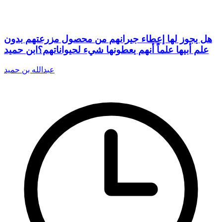
هل يجوز لها إعطاء جيرانهم من محصول مزرعتهم بدون
علم أبيها علماً أنهم يعطونها شيء لحيواناتهم؟ابن حميد
عبدالله بن حميد