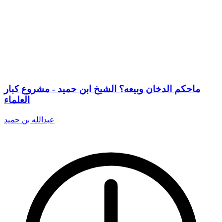
ماحكم الدخان وبيعه؟ الشيخ ابن حميد - مشروع كبار
العلماء
عبدالله بن حميد