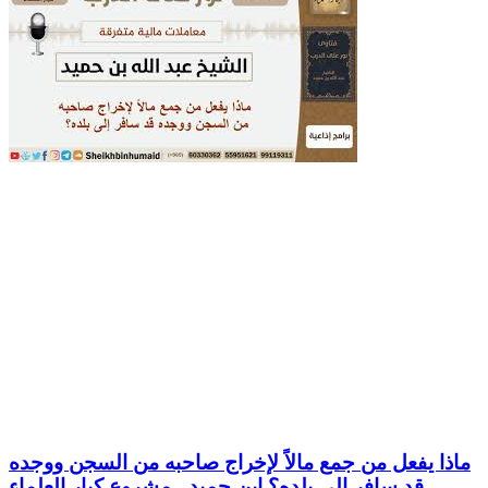
ماذا يفعل من جمع مالاً لإخراج صاحبه من السجن ووجده
قد سافر إلى بلده؟ ابن حميد - مشروع كبار العلماء