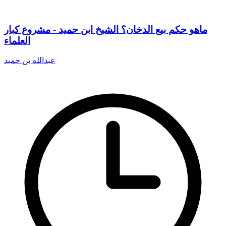
ماهو حكم بيع الدخان؟ الشيخ ابن حميد - مشروع كبار
العلماء
عبدالله بن حميد