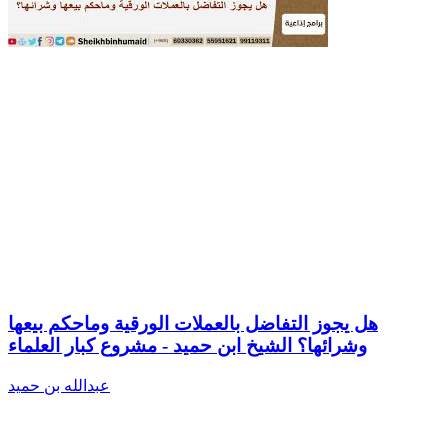
هل يجوز التفاضل بالعملات الورقية وماحكم بيعها
وشرائها؟ الشيخ ابن حميد - مشروع كبار العلماء
عبدالله بن حميد