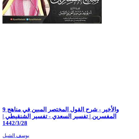
9 والأخير - شرح القول المختصر المبين في مناهج
المفسرين | تفسير السعدي - تفسير الشنقيطي |
1442/3/28
يوسف الشبل