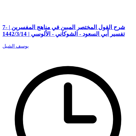
7- شرح القول المختصر المبين في مناهج المفسرين |
تفسير أبي السعود - الشوكاني - الألوسي | 1442/3/14
يوسف الشبل