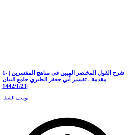
1- شرح القول المختصر المبين في مناهج المفسرين |
مقدمة - تفسير أبي جعفر الطبري جامع البيان
|1442/1/23
يوسف الشبل