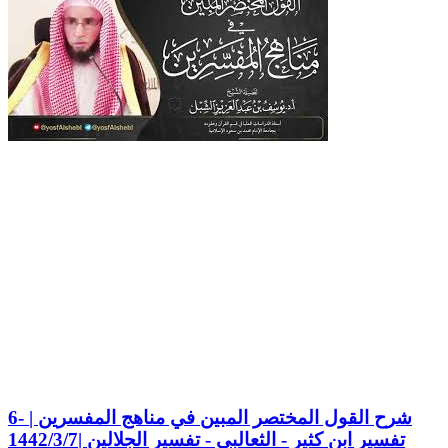
6- شرح القول المختصر المبين في مناهج المفسرين |
تفسير ابن كثير - الثعالبي - تفسير الجلالين |1442/3/7