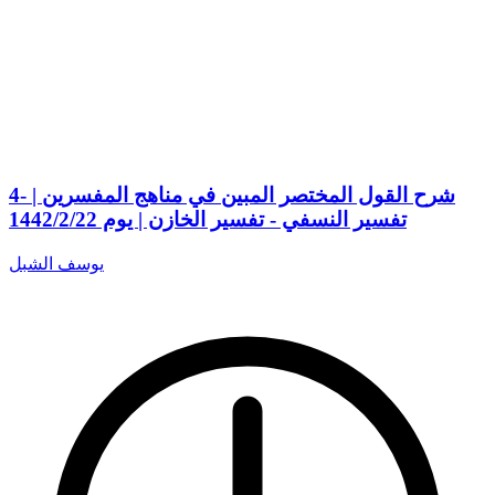
4- شرح القول المختصر المبين في مناهج المفسرين |
تفسير النسفي - تفسير الخازن | يوم 1442/2/22
يوسف الشبل