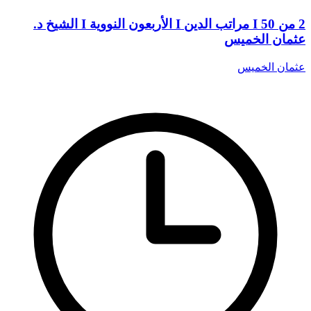
2 من 50 I مراتب الدين I الأربعون النووية I الشيخ د.
عثمان الخميس
عثمان الخميس