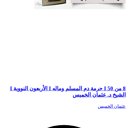
8 من 50 I حرمة دم المسلم وماله I الأربعون النووية I
الشيخ د. عثمان الخميس
عثمان الخميس