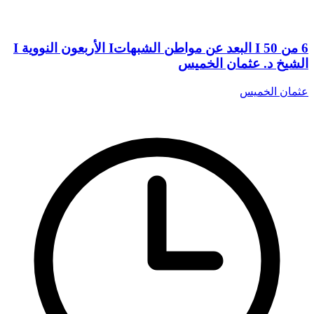
6 من 50 I البعد عن مواطن الشبهاتI الأربعون النووية I
الشيخ د. عثمان الخميس
عثمان الخميس