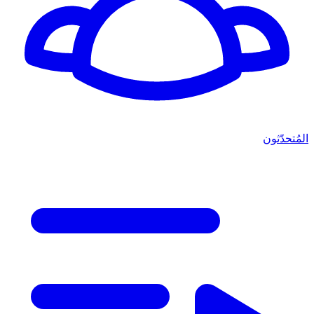
المُتحدّثون