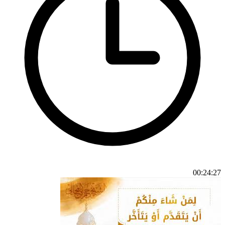
00:24:27