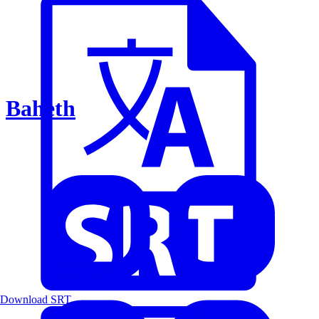
Baheth
Download SRT