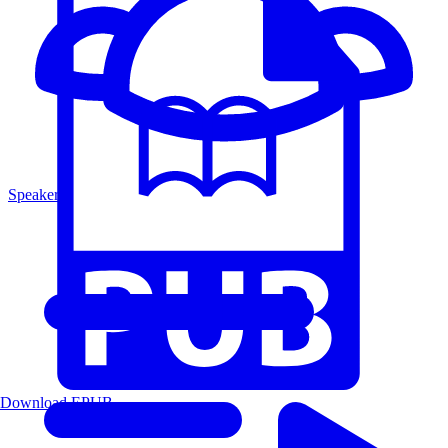
Speakers
Download EPUB