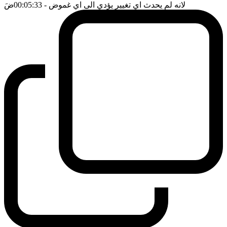
لانه لم يحدث اي تغيير يؤدي الى اي غموض
- 00:05:33
ضَ