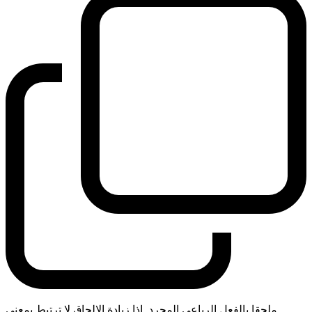
ملحقا بالفعل الرباعي المجرد. اذا زيادة الالحاق لا ترتبط بمعنى