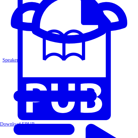
Speakers
Download EPUB