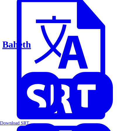
Baheth
Download SRT