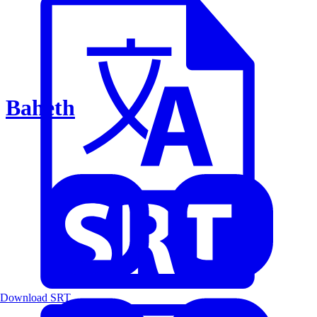
Baheth
Download SRT