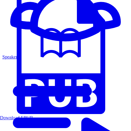
Speakers
Download EPUB