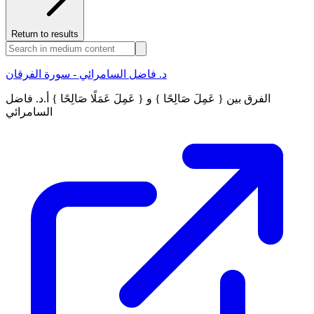
Return to results
د. فاضل السامرائي - سورة الفرقان
الفرق بين { عَمِلَ صَالِحًا } و { عَمِلَ عَمَلًا صَالِحًا } أ.د. فاضل
السامرائي