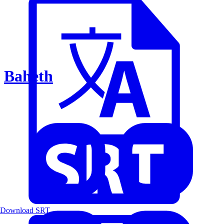
Baheth
Download SRT