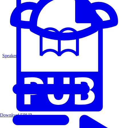
Speakers
Download EPUB