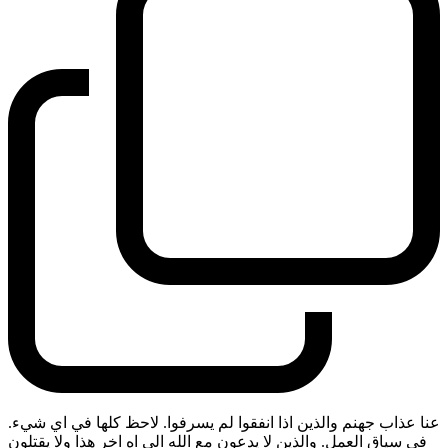
عنا عذاب جهنم والذين اذا انفقوا لم يسرفوا. لاحظ كلها في اي شيء.
في سياق العمل. والذين لا يدعون مع الله الى اه اخر هذا ولا يقتلون