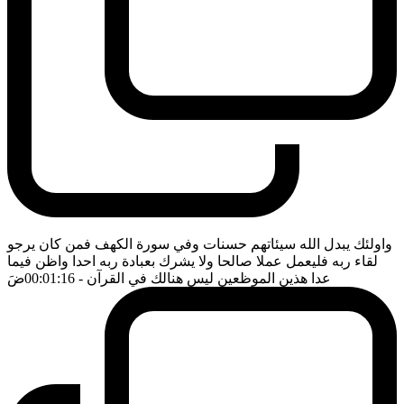
واولئك يبدل الله سيئاتهم حسنات وفي سورة الكهف فمن كان يرجو
لقاء ربه فليعمل عملا صالحا ولا يشرك بعبادة ربه احدا واظن فيما
عدا هذين الموظعين ليس هنالك في القرآن
- 00:01:16
ضَ