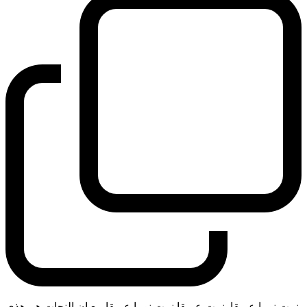
نمت نوما عميقا. نمت عميقا نمت نوما عميقا مع ان النحات هم هذي