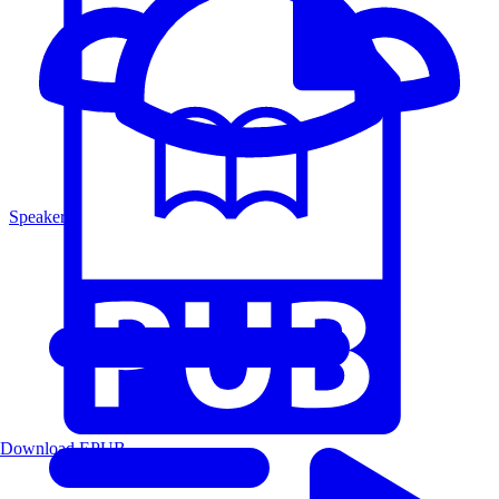
Speakers
Download EPUB