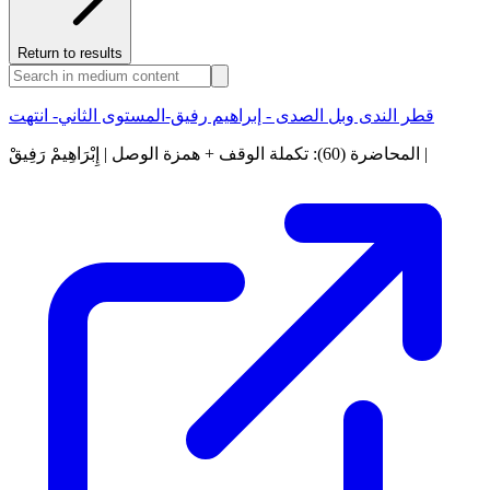
Return to results
قطر الندى وبل الصدى - إبراهيم رفيق-المستوى الثاني- انتهت
المحاضرة (60): تكملة الوقف + همزة الوصل | إِبْرَاهِيمْ رَفِيقْ |