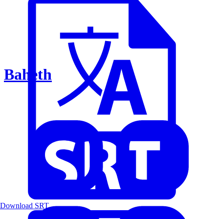
Baheth
Download SRT