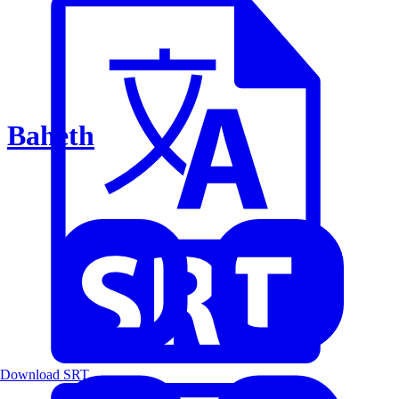
Baheth
Download SRT