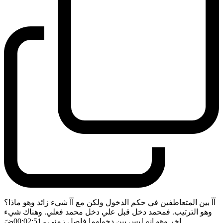
آآ بين المتعاطفين في حكم الدخول ولكن مع آآ شيء زائد وهو ماذا؟
وهو الترتيب. فمحمد دخل قبل علي دخل محمد فعلي. وهناك شيء
اخر وهو انه ليس بين دخولهما فاصل زمني
- 00:02:51
ضَ