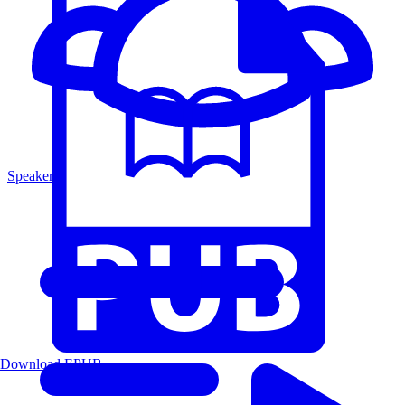
Speakers
Download EPUB