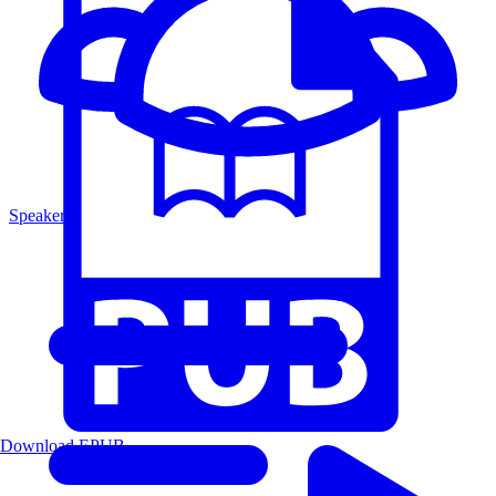
Speakers
Download EPUB