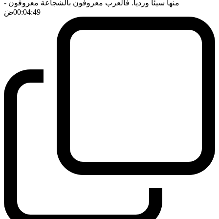
منها سيئا ورديا. فالعرب معروفون بالشجاعة معروفون
-
00:04:49
ضَ