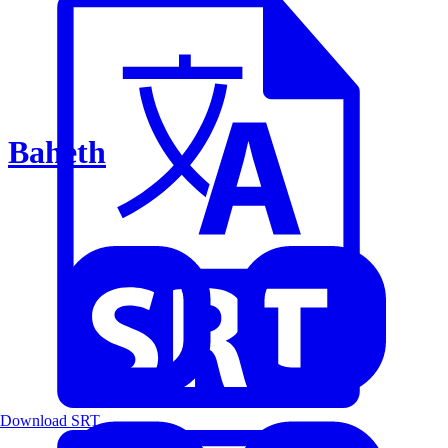
Baheth
Download SRT