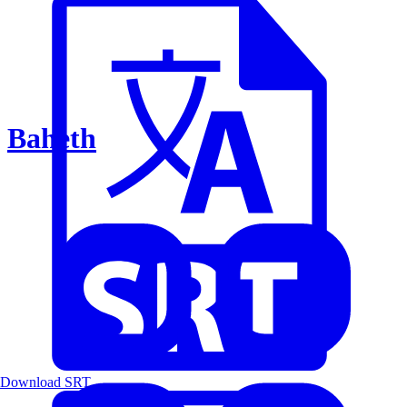
Baheth
Download SRT