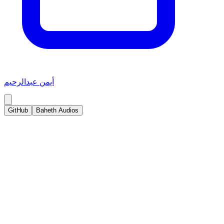
أيمن عبدالرحيم
GitHub
Baheth Audios