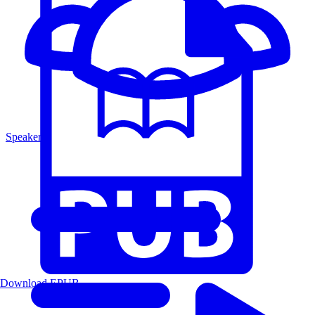
Speakers
Download EPUB