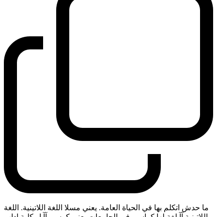
ما حدش اتكلم بها في الحياة العامة. يعني مسلا اللغة اللاتينية. اللغة
اللاتينية آآ لغة لها كراسي في الجامعات يعني كرسي آآ او كلية اداب