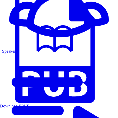
Speakers
Download EPUB