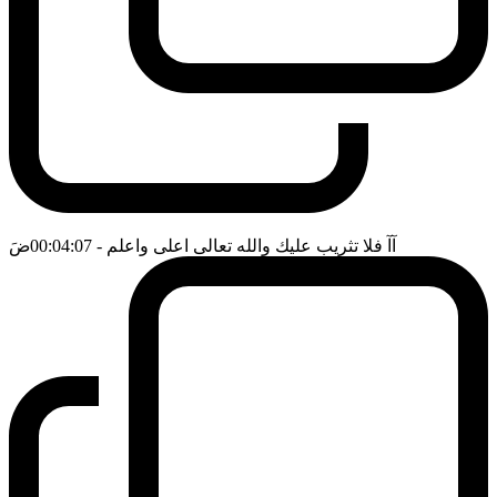
آآ فلا تثريب عليك والله تعالى اعلى واعلم
- 00:04:07
ضَ