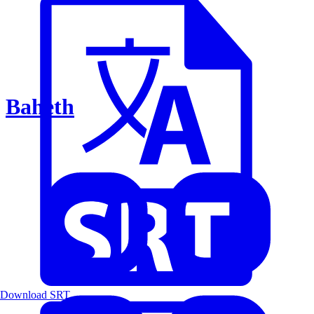
Baheth
Download SRT