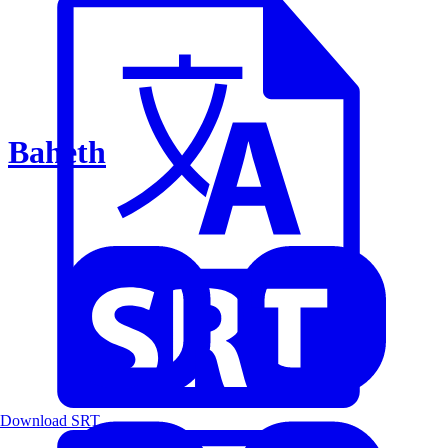
Baheth
Download SRT