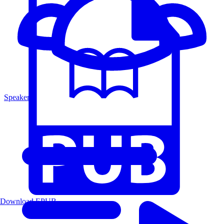
Speakers
Download EPUB