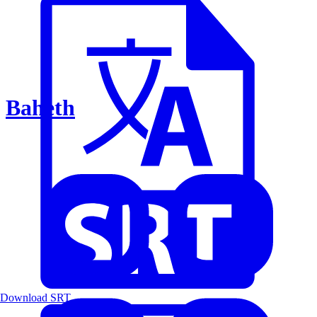
Baheth
Download SRT