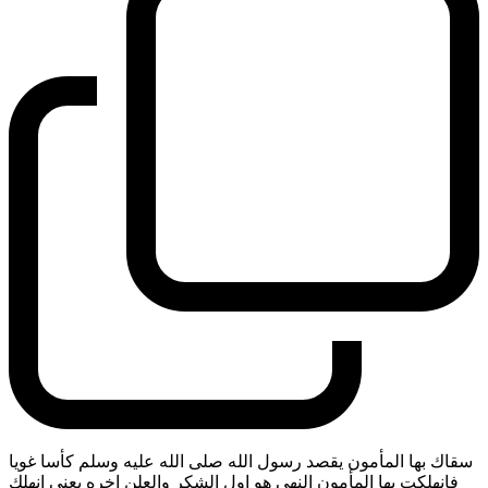
سقاك بها المأمون يقصد رسول الله صلى الله عليه وسلم كأسا غويا
فانهلكت بها المأمون النهي هو اول الشكر والعلن اخره يعني انهلك