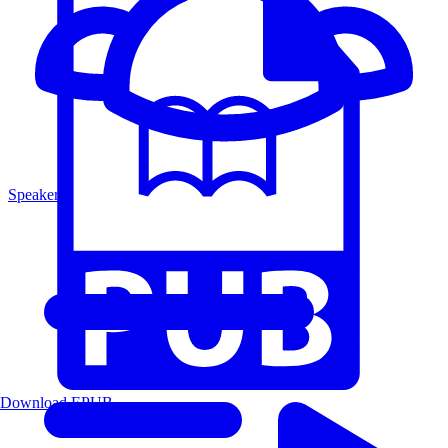
Speakers
Download EPUB