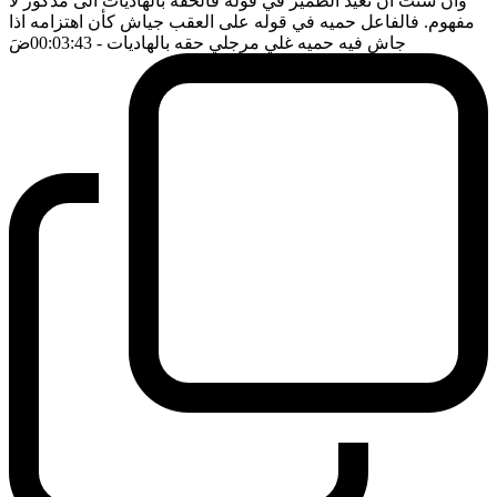
وان شئت ان تعيد الظمير في قوله فالحقه بالهاديات الى مذكور لا
مفهوم. فالفاعل حميه في قوله على العقب جياش كأن اهتزامه اذا
جاش فيه حميه غلي مرجلي حقه بالهاديات
- 00:03:43
ضَ