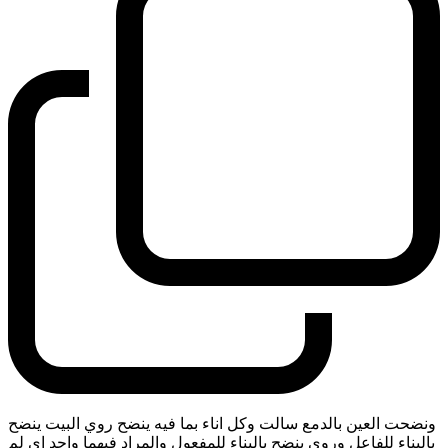
ونضحت العين بالدمع سالت وكل اناء بما فيه ينضح روي البيت ينضح
بالبناء للفاعل وروي ينضح بالبناء للمفعول والمراد فيهما واحد اي لم