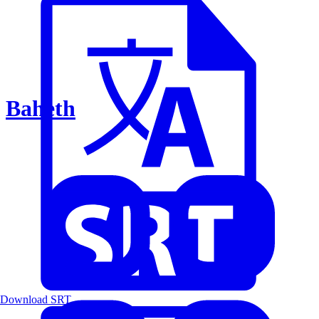
Baheth
Download SRT