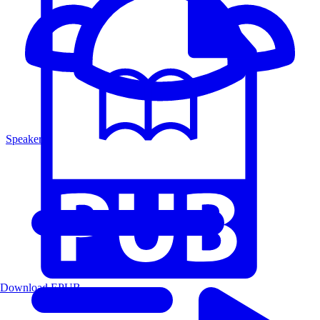
Speakers
Download EPUB