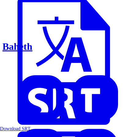
Baheth
Download SRT