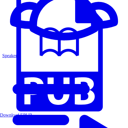
Speakers
Download EPUB