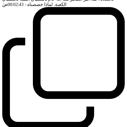
الكعبة. لماذا خصصناه
- 00:02:43
ضَ