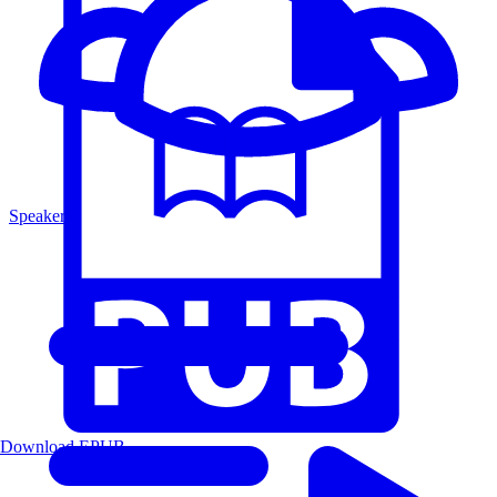
Speakers
Download EPUB