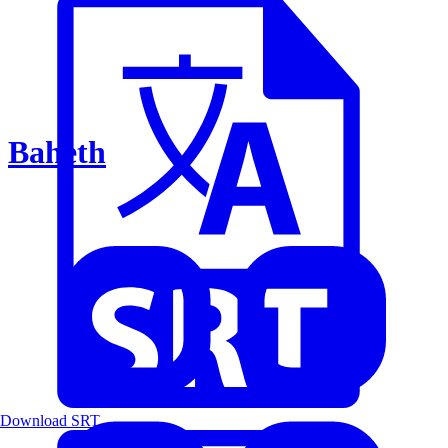
Baheth
Download SRT