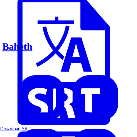
Baheth
Download SRT