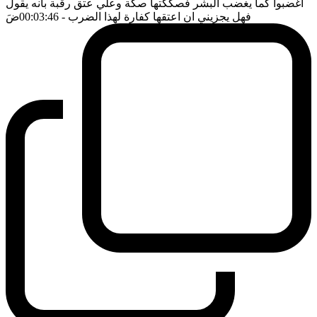
اغضبوا كما يغضب البشر فصككتها صكة وعلي عتق رقبة بانه يقول
فهل يجزيني ان اعتقها كفارة لهذا الضرب
- 00:03:46
ضَ