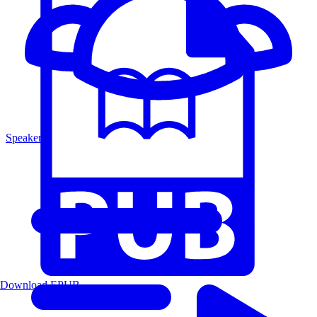
Speakers
Download EPUB