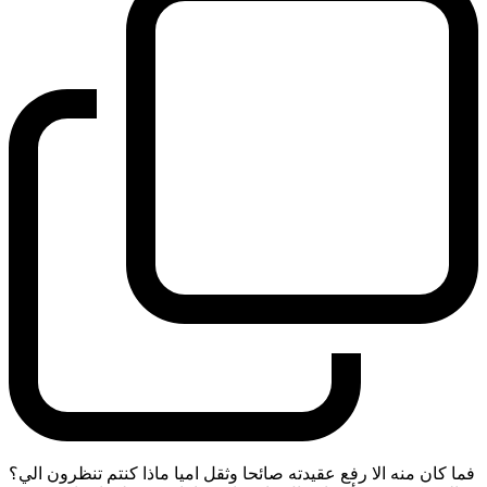
فما كان منه الا رفع عقيدته صائحا وثقل اميا ماذا كنتم تنظرون الي؟