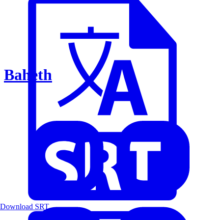
Baheth
Download SRT