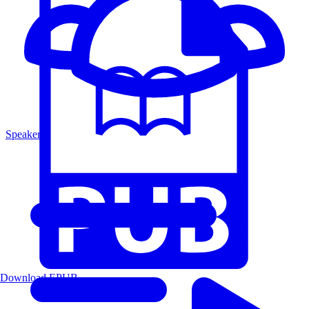
Speakers
Download EPUB