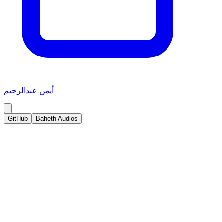
أيمن عبدالرحيم
GitHub
Baheth Audios