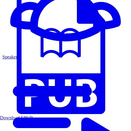
Speakers
Download EPUB