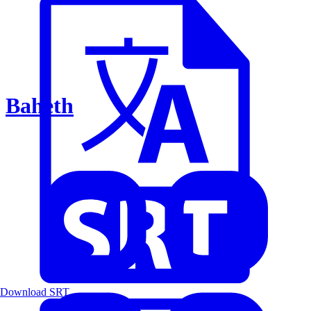
Baheth
Download SRT