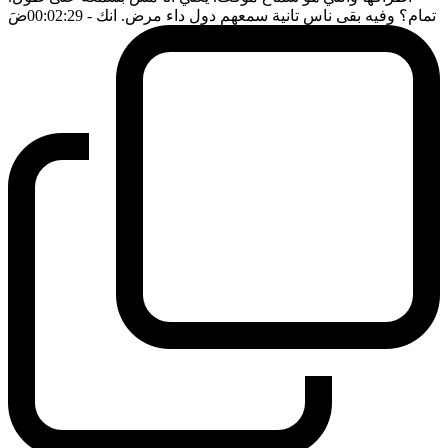
تمام؟ وفيه بقى ناس تانية سمعهم دول داء مرض. انك
- 00:02:29
ضَ