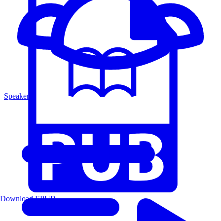
Speakers
Download EPUB