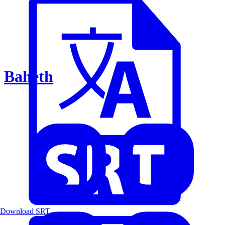
Baheth
Download SRT