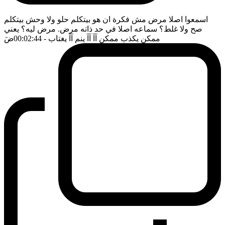
اسمعوا اصلا مرض مش فكرة ان هو بيتكلم حلو ولا وحش بيتكلم
صح ولا غلط؟ سماعه اصلا في حد ذاته مرض. مرض ليه؟ يعني
ممكن يكذب ممكن آآ آآ ينم آآ يغتاب
- 00:02:44
ضَ