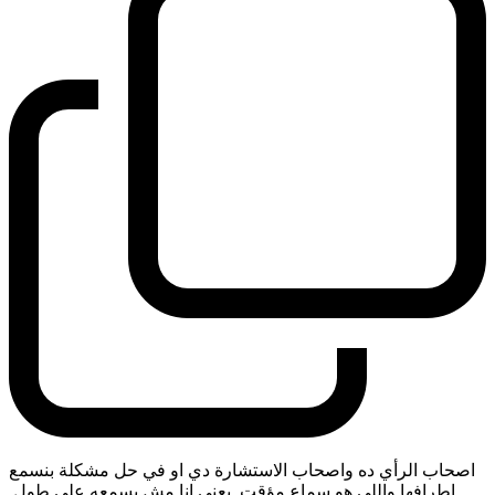
اصحاب الرأي ده واصحاب الاستشارة دي او في حل مشكلة بنسمع
اطرافها واللي هو سماع مؤقت. يعني انا مش بسمعه على طول.