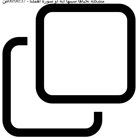
مشكلة نحياها سببها اية او سورة اهملنا
- 00:00:37
ضَ