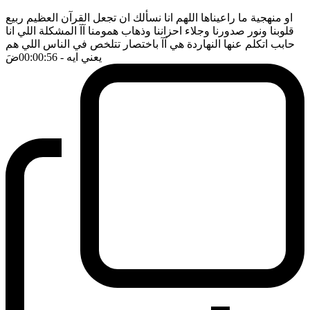
او منهجية ما راعيناها اللهم انا نسألك ان تجعل القرآن العظيم ربيع
قلوبنا ونور صدورنا وجلاء احزاننا وذهاب همومنا آآ المشكلة اللي انا
حابب اتكلم عنها النهاردة هي آآ باختصار تتلخص في الناس اللي هم
يعني ايه
- 00:00:56
ضَ