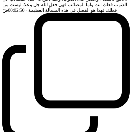
الذنوب فعلك انت واما المصائب فهي فعل الله جل وعلا. ليست من
فعلك. فهذا هو الفصل في هذه المسألة العظيمة
- 00:02:50
ضَ