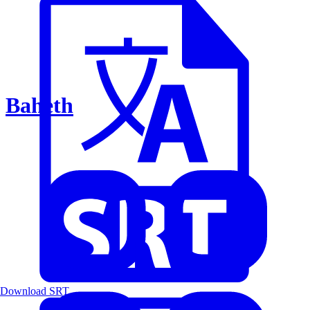
Baheth
Download SRT