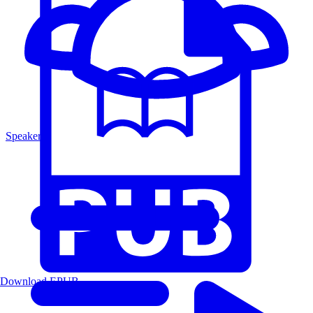
Speakers
Download EPUB