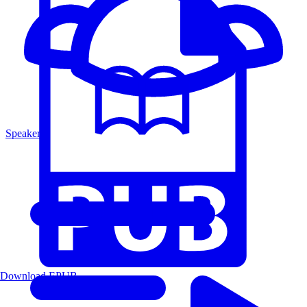
Speakers
Download EPUB