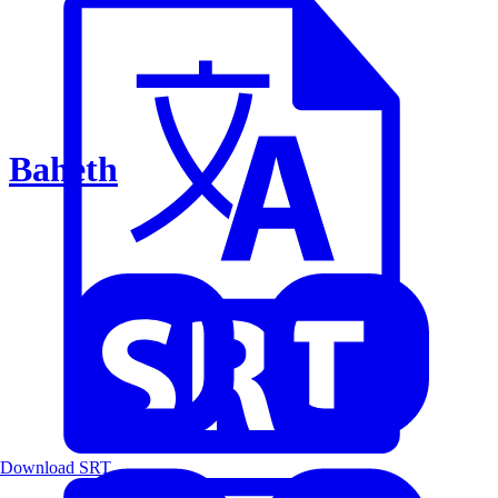
Baheth
Download SRT