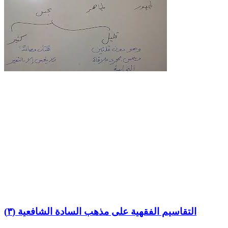
التقاسيم الفقهية على مذهب السادة الشافعية (٣)