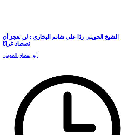
الشيخ الحويني ردًا علي شاتم البخاري : لن نعجز أن
نصطاد غرابًا
أبو إسحاق الحويني