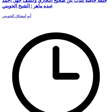
حلقة خاصة للذب عن صحيح البخاري وكشف جهل أحمد
عبده ماهر | الشيخ الحويني
أبو إسحاق الحويني