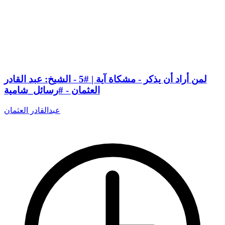
لمن أراد أن يذكر - مشكاة آية | #5 - الشيخ: عبد القادر
العثمان - #رسائل_شامية
عبدالقادر العثمان