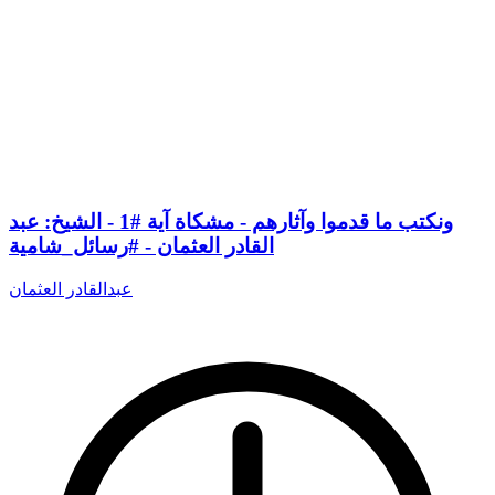
ونكتب ما قدموا وآثارهم - مشكاة آية #1 - الشيخ: عبد
القادر العثمان - #رسائل_شامية
عبدالقادر العثمان