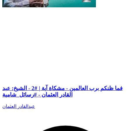
فما ظنكم برب العالمين - مشكاة آية | #2 - الشيخ: عبد
القادر العثمان - #رسائل_شامية
عبدالقادر العثمان