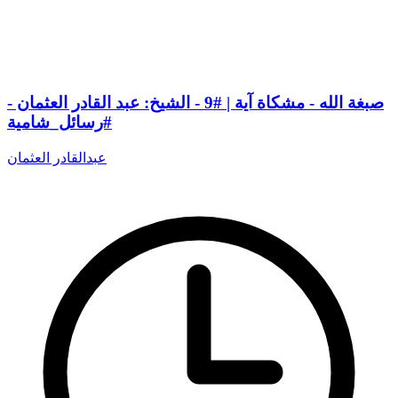
صبغة الله - مشكاة آية | #9 - الشيخ: عبد القادر العثمان -
#رسائل_شامية
عبدالقادر العثمان