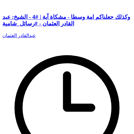
وكذلك جعلناكم امة وسطا - مشكاة آية | #4 - الشيخ: عبد
القادر العثمان - #رسائل_شامية
عبدالقادر العثمان