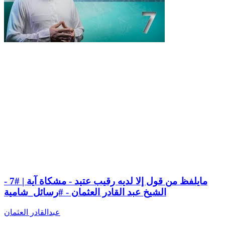
مايلفظ من قول إلا لديه رقيب عتيد - مشكاة آية | #7 -
الشيخ عبد القادر العثمان - #رسائل_شامية
عبدالقادر العثمان