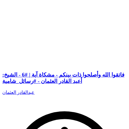
فاتقوا الله وأصلحوا ذات بينكم - مشكاة آية | #6 - الشيخ:
أعبد القادر العثمان - #رسائل_شامية
عبدالقادر العثمان