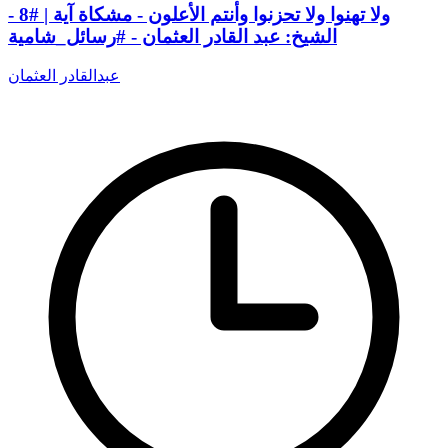
ولا تهنوا ولا تحزنوا وأنتم الأعلون - مشكاة آية | #8 -
الشيخ: عبد القادر العثمان - #رسائل_شامية
عبدالقادر العثمان