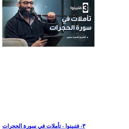
٣- فتبينوا - تأملات في سورة الحجرات