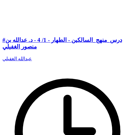
#درس_منهج_السالكين - الطهار - 1/ 4 - د. عدالله بن
منصور الغفيلي
عبدالله الغفيلي