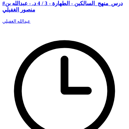
#درس_منهج_السالكين - الطهارة - 3 / 4 د. - عبدالله بن
منصور الغفيلي
عبدالله الغفيلي