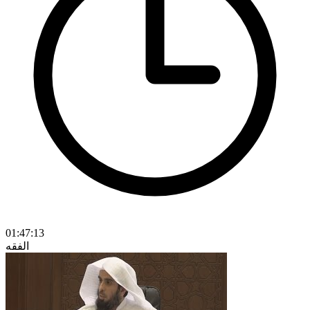
01:47:13
الفقه