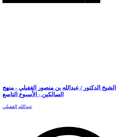
الشيخ الدكتور / عبدالله بن منصور الغفيلي - منهج
السالكين - الأسبوع التاسع
عبدالله الغفيلي