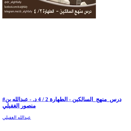
#درس_منهج_السالكين - الطهارة 2 / 4 د. - عبدالله بن
منصور الغفيلي
عبدالله الغفيلي