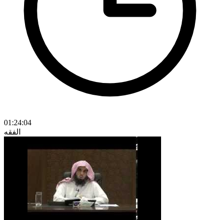
01:24:04
الفقه