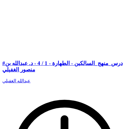
#درس_منهج_السالكين - الطهارة - 1 / 4 - د. عبدالله بن
منصور الغفيلي
عبدالله الغفيلي