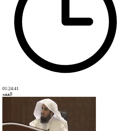
01:24:41
الفقه