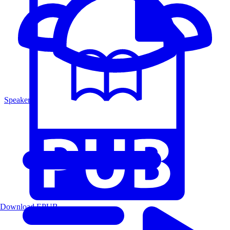
Speakers
Download EPUB