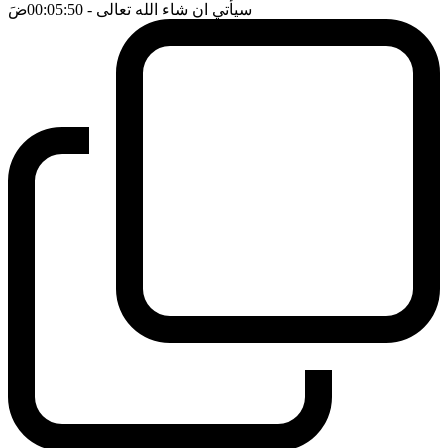
سيأتي ان شاء الله تعالى
- 00:05:50
ضَ