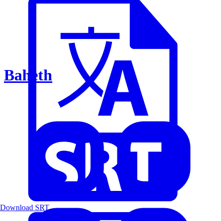
Baheth
Download SRT