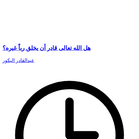
هل الله تعالى قادر أن يخلق رباً غيره؟
عبدالقادر البكور