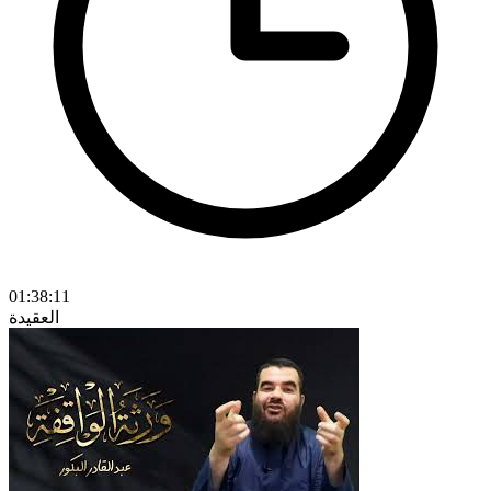
01:38:11
العقيدة