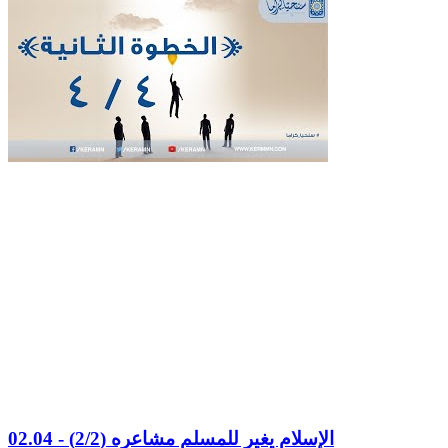
02.04 - الإسلام يغير للمسلم مشاعره (2/2)