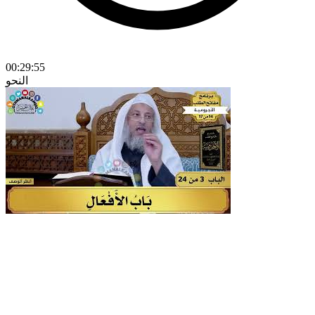
00:29:55
النحو