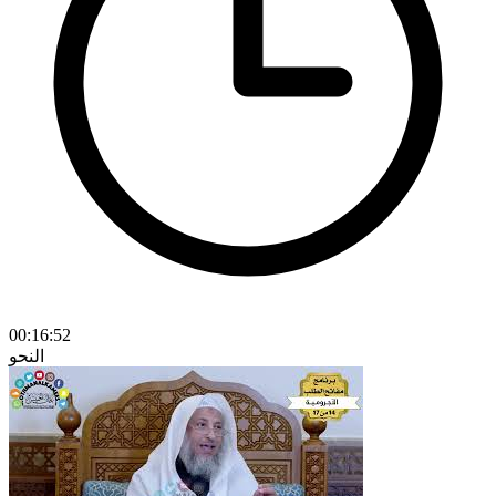
00:16:52
النحو