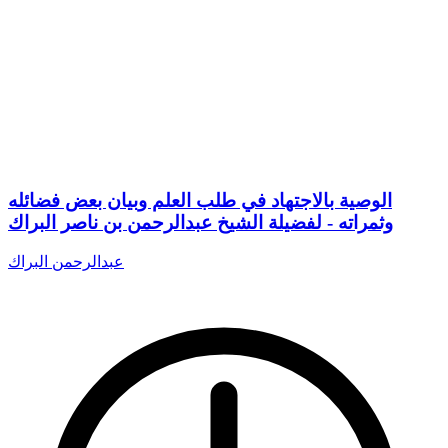
الوصية بالاجتهاد في طلب العلم وبيان بعض فضائله
وثمراته - لفضيلة الشيخ عبدالرحمن بن ناصر البراك
عبدالرحمن البراك