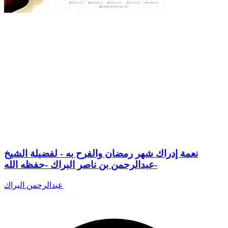
نعمة إدراك شهر رمضان والفرح به - لفضيلة الشيخ
عبدالرحمن بن ناصر البراك -حفظه الله-
عبدالرحمن البراك