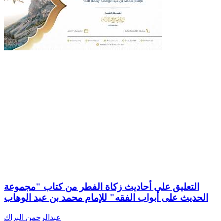
التعليق على أحاديث زكاة الفطر من كتاب "مجموعة
الحديث على أبواب الفقه" للإمام محمد بن عبد الوهاب
عبدالرحمن البراك