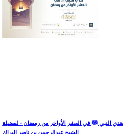
هدي النبي ﷺ في العشر الأواخر من رمضان - لفضيلة
الشيخ عبدالرحمن بن ناصر البراك