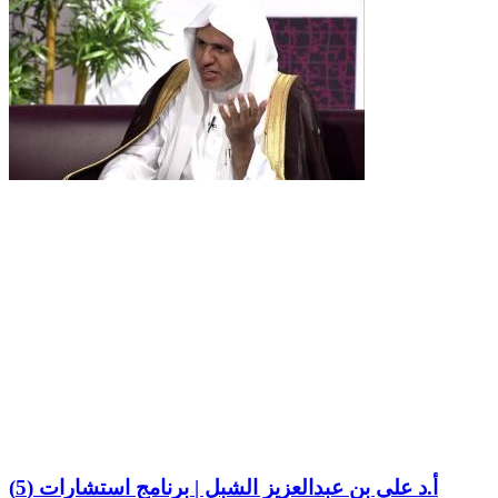
أ.د علي بن عبدالعزيز الشبل | برنامج استشارات (5)