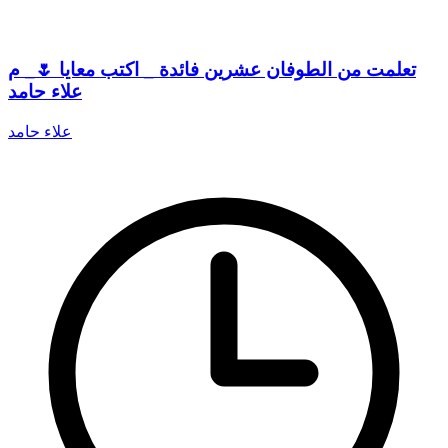
تعلمت من الطوفان عشرين فائدة _ اكتب معايا 🌷_ م
علاء حامد
علاء حامد