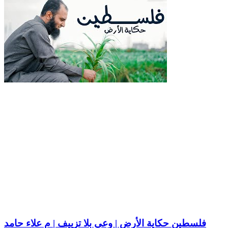
فلسطين حكاية الأرض | وعي بلا تزييف | م علاء حامد