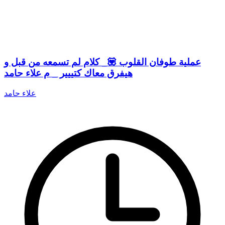
عملية طوفان القلوب 💟_ كلام لم تسمعه من قبل و
هيفرق معاك كتييير _ م علاء حامد
علاء حامد