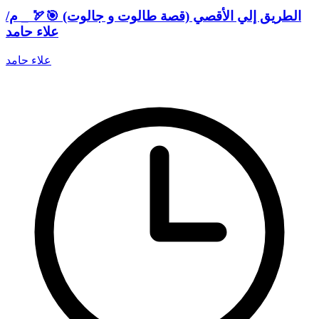
الطريق إلي الأقصي (قصة طالوت و جالوت) ️🎯️🏹 _ م/
علاء حامد
علاء حامد