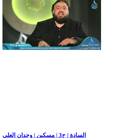
السادة | ح3 | مسكين | وجدان العلي